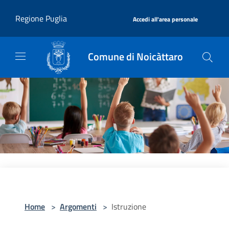
Salta al contenuto principale
|
Regione Puglia
Accedi all'area personale
Comune di Noicàttaro
Home
>
Argomenti
>
Istruzione