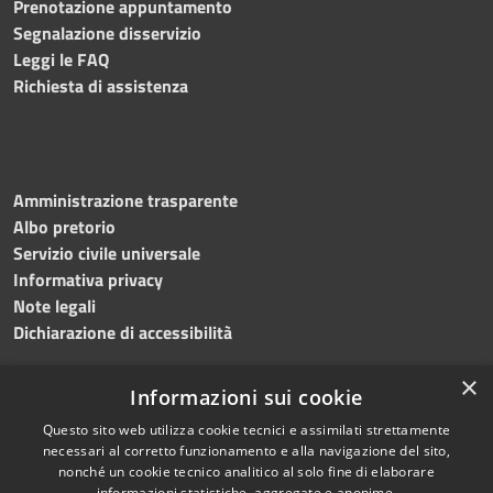
Prenotazione appuntamento
Segnalazione disservizio
Leggi le FAQ
Richiesta di assistenza
Amministrazione trasparente
Albo pretorio
Servizio civile universale
Informativa privacy
Note legali
Dichiarazione di accessibilità
×
Informazioni sui cookie
Questo sito web utilizza cookie tecnici e assimilati strettamente
RSS
Copyright © 2023 •
necessari al corretto funzionamento e alla navigazione del sito,
Accessibilità
Comune di Noicàttaro
•
nonché un cookie tecnico analitico al solo fine di elaborare
Privacy
Powered by
Municipium
informazioni statistiche, aggregate e anonime.