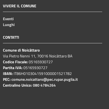
VIVERE IL COMUNE
Eventi
Luoghi
CONTATTI
Comune di Noicàttaro
Via Pietro Nenni 11, 70016 Noicàttaro BA
Codice Fiscale:
05165930727
Partita IVA:
05165930727
IBAN:
IT86H0103041591000001521782
PEC:
comune.noicattaro@pec.rupar.puglia.it
Centralino Unico:
080 4784264