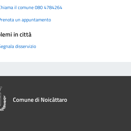
Chiama il comune 080 4784264
Prenota un appuntamento
lemi in città
Segnala disservizio
Comune di Noicàttaro