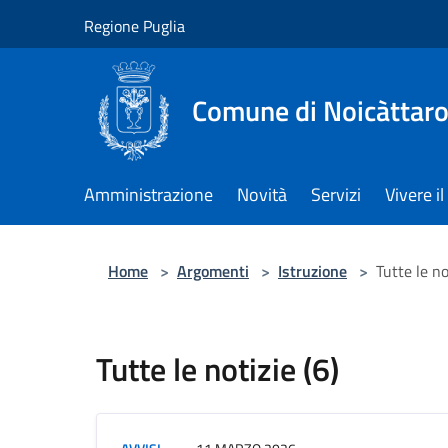
Salta al contenuto principale
Regione Puglia
Comune di Noicàttar
Amministrazione
Novità
Servizi
Vivere 
Home
>
Argomenti
>
Istruzione
>
Tutte le no
Tutte le notizie (6)