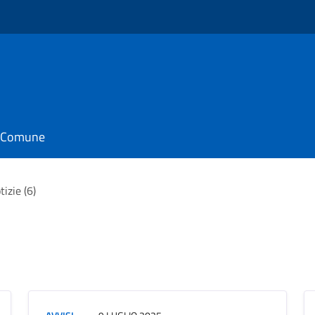
o
il Comune
tizie (6)