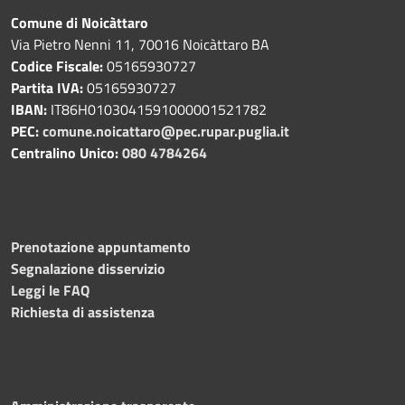
Comune di Noicàttaro
Via Pietro Nenni 11, 70016 Noicàttaro BA
Codice Fiscale:
05165930727
Partita IVA:
05165930727
IBAN:
IT86H0103041591000001521782
PEC:
comune.noicattaro@pec.rupar.puglia.it
Centralino Unico:
080 4784264
Prenotazione appuntamento
Segnalazione disservizio
Leggi le FAQ
Richiesta di assistenza