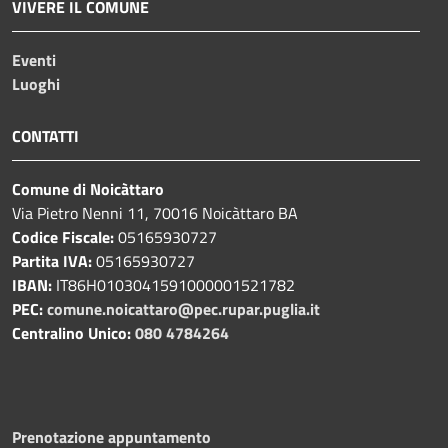
VIVERE IL COMUNE
Eventi
Luoghi
CONTATTI
Comune di Noicàttaro
Via Pietro Nenni 11, 70016 Noicàttaro BA
Codice Fiscale:
05165930727
Partita IVA:
05165930727
IBAN:
IT86H0103041591000001521782
PEC:
comune.noicattaro@pec.rupar.puglia.it
Centralino Unico:
080 4784264
Prenotazione appuntamento