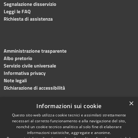
Segnalazione disservizio
Leggi le FAQ
Richiesta di assistenza
Amministrazione trasparente
Albo pretorio
Servizio civile universale
Informativa privacy
Note legali
Dichiarazione di accessibilità
×
Informazioni sui cookie
Questo sito web utilizza cookie tecnici e assimilati strettamente
RSS
Copyright © 2023 •
necessari al corretto funzionamento e alla navigazione del sito,
Accessibilità
Comune di Noicàttaro
•
nonché un cookie tecnico analitico al solo fine di elaborare
Privacy
Powered by
Municipium
informazioni statistiche, aggregate e anonime.