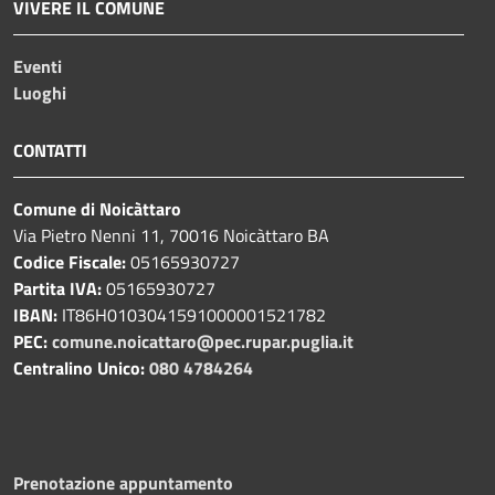
VIVERE IL COMUNE
Eventi
Luoghi
CONTATTI
Comune di Noicàttaro
Via Pietro Nenni 11, 70016 Noicàttaro BA
Codice Fiscale:
05165930727
Partita IVA:
05165930727
IBAN:
IT86H0103041591000001521782
PEC:
comune.noicattaro@pec.rupar.puglia.it
Centralino Unico:
080 4784264
Prenotazione appuntamento