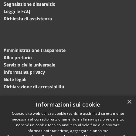
Segnalazione disservizio
Leggi le FAQ
Richiesta di assistenza
Amministrazione trasparente
Albo pretorio
Servizio civile universale
Informativa privacy
Note legali
Dichiarazione di accessibilità
×
Informazioni sui cookie
Questo sito web utilizza cookie tecnici e assimilati strettamente
RSS
Copyright © 2023 •
necessari al corretto funzionamento e alla navigazione del sito,
Accessibilità
Comune di Noicàttaro
•
nonché un cookie tecnico analitico al solo fine di elaborare
Privacy
Powered by
Municipium
informazioni statistiche, aggregate e anonime.