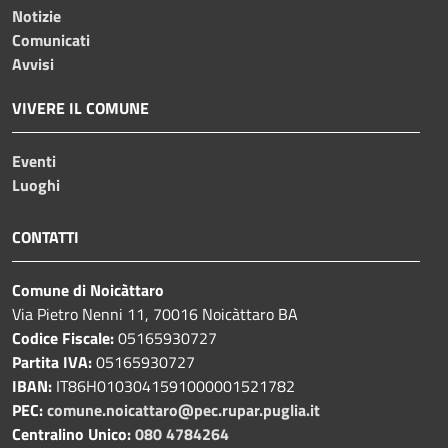
Notizie
Comunicati
Avvisi
VIVERE IL COMUNE
Eventi
Luoghi
CONTATTI
Comune di Noicàttaro
Via Pietro Nenni 11, 70016 Noicàttaro BA
Codice Fiscale:
05165930727
Partita IVA:
05165930727
IBAN:
IT86H0103041591000001521782
PEC:
comune.noicattaro@pec.rupar.puglia.it
Centralino Unico:
080 4784264