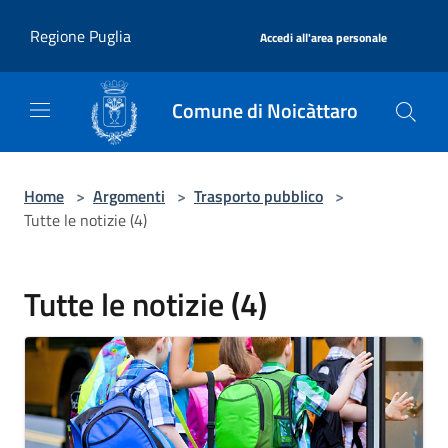
Salta al contenuto principale
|
Regione Puglia
Accedi all'area personale
Comune di Noicàttaro
Home
>
Argomenti
>
Trasporto pubblico
>
Tutte le notizie (4)
Tutte le notizie (4)