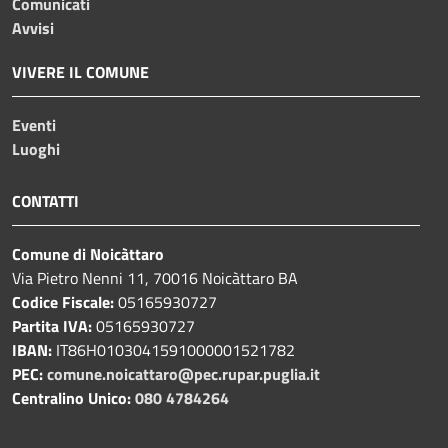
Comunicati
Avvisi
VIVERE IL COMUNE
Eventi
Luoghi
CONTATTI
Comune di Noicàttaro
Via Pietro Nenni 11, 70016 Noicàttaro BA
Codice Fiscale:
05165930727
Partita IVA:
05165930727
IBAN:
IT86H0103041591000001521782
PEC:
comune.noicattaro@pec.rupar.puglia.it
Centralino Unico:
080 4784264