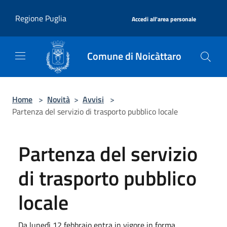
Salta al contenuto principale
|
Regione Puglia
Accedi all'area personale
Comune di Noicàttaro
Home
>
Novità
>
Avvisi
>
Partenza del servizio di trasporto pubblico locale
Partenza del servizio
di trasporto pubblico
locale
Da lunedì 12 febbraio entra in vigore in forma