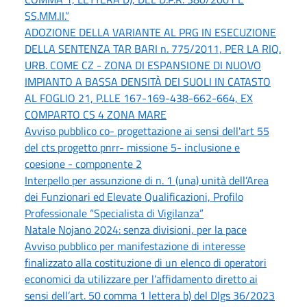
SS.MM.II.”
ADOZIONE DELLA VARIANTE AL PRG IN ESECUZIONE
DELLA SENTENZA TAR BARI n. 775/2011, PER LA RIQ.
URB. COME CZ - ZONA DI ESPANSIONE DI NUOVO
IMPIANTO A BASSA DENSITÀ DEI SUOLI IN CATASTO
AL FOGLIO 21, P.LLE 167-169-438-662-664, EX
COMPARTO CS 4 ZONA MARE
Avviso pubblico co- progettazione ai sensi dell'art 55
del cts progetto pnrr- missione 5- inclusione e
coesione - componente 2
Interpello per assunzione di n. 1 (una) unità dell’Area
dei Funzionari ed Elevate Qualificazioni, Profilo
Professionale “Specialista di Vigilanza”
Natale Nojano 2024: senza divisioni, per la pace
Avviso pubblico per manifestazione di interesse
finalizzato alla costituzione di un elenco di operatori
economici da utilizzare per l’affidamento diretto ai
sensi dell’art. 50 comma 1 lettera b) del Dlgs 36/2023