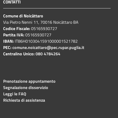
CONTATTI
Comune di Noicàttaro
Via Pietro Nenni 11, 70016 Noicàttaro BA
Codice Fiscale:
05165930727
Partita IVA:
05165930727
IBAN:
IT86H0103041591000001521782
PEC:
comune.noicattaro@pec.rupar.puglia.it
Centralino Unico:
080 4784264
Prenotazione appuntamento
Segnalazione disservizio
Leggi le FAQ
Richiesta di assistenza