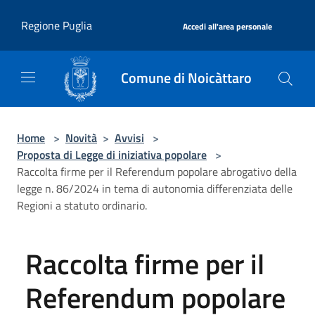
Salta al contenuto principale
|
Regione Puglia
Accedi all'area personale
Comune di Noicàttaro
Home
>
Novità
>
Avvisi
>
Proposta di Legge di iniziativa popolare
>
Raccolta firme per il Referendum popolare abrogativo della
legge n. 86/2024 in tema di autonomia differenziata delle
Regioni a statuto ordinario.
Raccolta firme per il
Referendum popolare