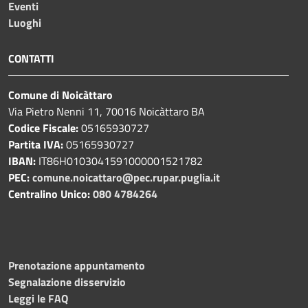
Eventi
Luoghi
CONTATTI
Comune di Noicàttaro
Via Pietro Nenni 11, 70016 Noicàttaro BA
Codice Fiscale:
05165930727
Partita IVA:
05165930727
IBAN:
IT86H0103041591000001521782
PEC:
comune.noicattaro@pec.rupar.puglia.it
Centralino Unico:
080 4784264
Prenotazione appuntamento
Segnalazione disservizio
Leggi le FAQ