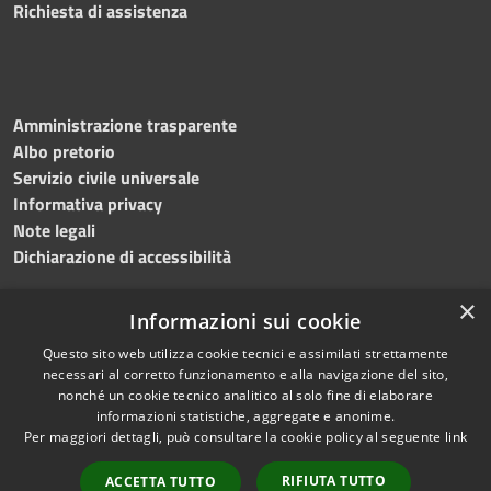
Richiesta di assistenza
Amministrazione trasparente
Albo pretorio
Servizio civile universale
Informativa privacy
Note legali
Dichiarazione di accessibilità
×
Informazioni sui cookie
Questo sito web utilizza cookie tecnici e assimilati strettamente
RSS
Copyright © 2023 •
necessari al corretto funzionamento e alla navigazione del sito,
Accessibilità
Comune di Noicàttaro
•
nonché un cookie tecnico analitico al solo fine di elaborare
Privacy
Powered by
Municipium
informazioni statistiche, aggregate e anonime.
Cookie
Redazione
•
Portale
Per maggiori dettagli, può consultare la cookie policy al seguente
link
Mappa del sito
dipendente
RIFIUTA TUTTO
ACCETTA TUTTO