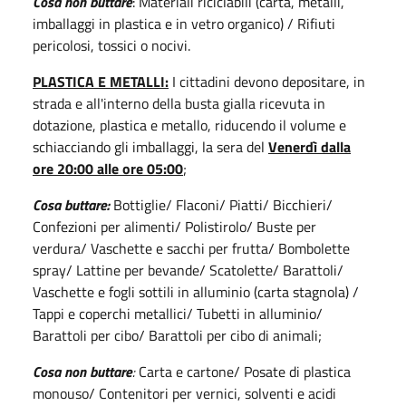
Cosa non buttare
: Materiali riciclabili (carta, metalli,
imballaggi in plastica e in vetro organico) / Rifiuti
pericolosi, tossici o nocivi.
PLASTICA E METALLI:
I cittadini devono depositare, in
strada e all'interno della busta gialla ricevuta in
dotazione, plastica e metallo, riducendo il volume e
schiacciando gli imballaggi, la sera del
Venerdì dalla
ore 20:00 alle ore 05:00
;
Cosa buttare:
Bottiglie/ Flaconi/ Piatti/ Bicchieri/
Confezioni per alimenti/ Polistirolo/ Buste per
verdura/ Vaschette e sacchi per frutta/ Bombolette
spray/ Lattine per bevande/ Scatolette/ Barattoli/
Vaschette e fogli sottili in alluminio (carta stagnola) /
Tappi e coperchi metallici/ Tubetti in alluminio/
Barattoli per cibo/ Barattoli per cibo di animali;
Cosa non buttare
:
Carta e cartone/ Posate di plastica
monouso/ Contenitori per vernici, solventi e acidi