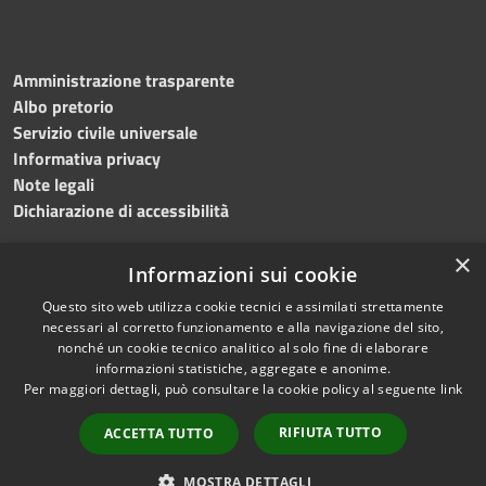
Amministrazione trasparente
Albo pretorio
Servizio civile universale
Informativa privacy
Note legali
Dichiarazione di accessibilità
×
Informazioni sui cookie
Questo sito web utilizza cookie tecnici e assimilati strettamente
RSS
Copyright © 2023 •
necessari al corretto funzionamento e alla navigazione del sito,
Accessibilità
Comune di Noicàttaro
•
nonché un cookie tecnico analitico al solo fine di elaborare
Privacy
Powered by
Municipium
informazioni statistiche, aggregate e anonime.
Cookie
Redazione
•
Portale
Per maggiori dettagli, può consultare la cookie policy al seguente
link
Mappa del sito
dipendente
RIFIUTA TUTTO
ACCETTA TUTTO
Difensore civico
WebMail Dipendenti
MOSTRA DETTAGLI