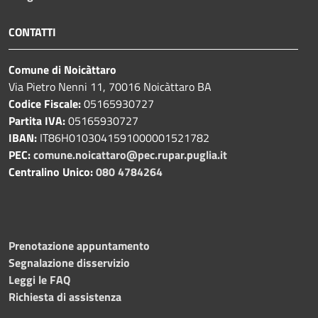
CONTATTI
Comune di Noicàttaro
Via Pietro Nenni 11, 70016 Noicàttaro BA
Codice Fiscale:
05165930727
Partita IVA:
05165930727
IBAN:
IT86H0103041591000001521782
PEC:
comune.noicattaro@pec.rupar.puglia.it
Centralino Unico:
080 4784264
Prenotazione appuntamento
Segnalazione disservizio
Leggi le FAQ
Richiesta di assistenza