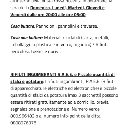
all’interno della busta rossa ricevuta in dotazione, la
sera della
Domenica, Lunedì, Martedì, Giovedì e
Venerdì dalle ore 20:00 alle ore 05:00
;
Cosa buttare
: Pannoloni, pannolini e traverse;
Cosa non buttare
: Materiali riciclabili (carta, metalli,
imballaggi in plastica e in vetro, organico) / Rifiuti
pericolosi, tossici e nocivi.
RIFIUTI INGOMBRANTI R.A.E.E. e Piccole quantità di
sfalci e potature
: I rifiuti ingombranti, R.A.E.E. (Rifiuti
di apparecchiature elettriche ed elettroniche) e piccole
quantità di sfalci da potatura (max 3 sacchetti) possono
essere ritirati gratuitamente ed a domicilio, previa
segnalazione e prenotazione al Numero Verde
800.966182 o al numero Info-point della ditta
0808976378.