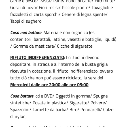
carne e pesce/ Pasta/ Pane/ Fondi di caffè/ Filtri di tè/
Gusci di uovo/ Fiori recisi/ Piccole piante/ Tovaglioli e
fazzoletti di carta sporchi/ Cenere di legna spente/
Tappi di sughero;
Cosa non buttare
: Materiale non organico (es.
contenitori, barattoli, lattine, vasetti e bottiglie, liquidi)
/ Gomme da masticare/ Cicche di sigarette;
RIFIUTO INDIFFERENZIATO
: I cittadini devono
depositare, in strada e all'interno della busta grigia
ricevuta in dotazione, il rifiuto indifferenziato, ovvero
tutto ciò che non può essere riciclato, la sera del
Mercoledì dalle ore 20:00 alle ore 05:00
;
Cosa buttare
: cd e DVD/ Oggetti in gomma/ Spugne
sintetiche/ Posate in plastica/ Sigarette/ Polvere/
Spazzolini/ Lamette da barba/ Biro/ Pennarelli/ Calze
di nylon;