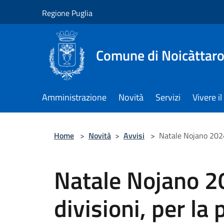
Salta al contenuto principale
Regione Puglia
Comune di Noicàttar
Amministrazione
Novità
Servizi
Vivere 
Home
>
Novità
>
Avvisi
>
Natale Nojano 2024:
Natale Nojano 2
divisioni, per la 