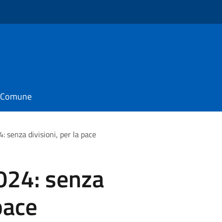
o
il Comune
 senza divisioni, per la pace
024: senza
pace