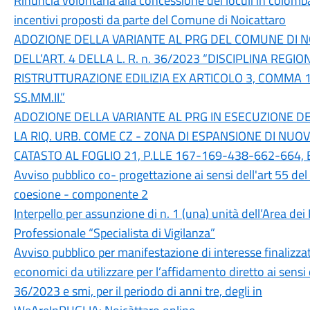
Rinuncia volontaria alla concessione dei loculi in colom
incentivi proposti da parte del Comune di Noicattaro
ADOZIONE DELLA VARIANTE AL PRG DEL COMUNE DI N
DELL’ART. 4 DELLA L. R. n. 36/2023 “DISCIPLINA REGI
RISTRUTTURAZIONE EDILIZIA EX ARTICOLO 3, COMMA 1,
SS.MM.II.”
ADOZIONE DELLA VARIANTE AL PRG IN ESECUZIONE DE
LA RIQ. URB. COME CZ - ZONA DI ESPANSIONE DI NUOV
CATASTO AL FOGLIO 21, P.LLE 167-169-438-662-664
Avviso pubblico co- progettazione ai sensi dell'art 55 del
coesione - componente 2
Interpello per assunzione di n. 1 (una) unità dell’Area dei
Professionale “Specialista di Vigilanza”
Avviso pubblico per manifestazione di interesse finalizzat
economici da utilizzare per l’affidamento diretto ai sensi 
36/2023 e smi, per il periodo di anni tre, degli in