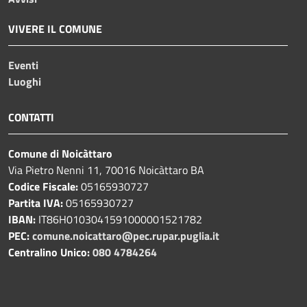
VIVERE IL COMUNE
Eventi
Luoghi
CONTATTI
Comune di Noicàttaro
Via Pietro Nenni 11, 70016 Noicàttaro BA
Codice Fiscale:
05165930727
Partita IVA:
05165930727
IBAN:
IT86H0103041591000001521782
PEC:
comune.noicattaro@pec.rupar.puglia.it
Centralino Unico:
080 4784264