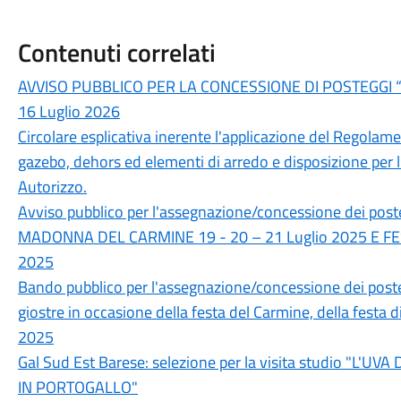
Contenuti correlati
AVVISO PUBBLICO PER LA CONCESSIONE DI POSTEGGI
16 Luglio 2026
Circolare esplicativa inerente l'applicazione del Regolame
gazebo, dehors ed elementi di arredo e disposizione per
Autorizzo.
Avviso pubblico per l'assegnazione/concessione dei pos
MADONNA DEL CARMINE 19 - 20 – 21 Luglio 2025 E FES
2025
Bando pubblico per l'assegnazione/concessione dei postegg
giostre in occasione della festa del Carmine, della festa
2025
Gal Sud Est Barese: selezione per la visita studio "L
IN PORTOGALLO"