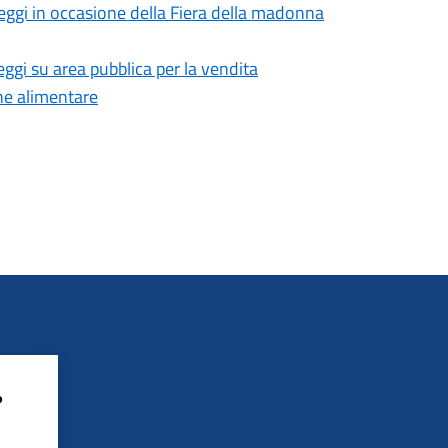
eggi in occasione della Fiera della madonna
gi su area pubblica per la vendita
ne alimentare
?