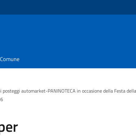
o
il Comune
 dei posteggi automarket-PANINOTECA in occasione della Festa d
26
per