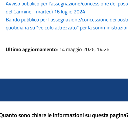
Avviso pubblico per l'assegnazione/concessione dei post
del Carmine - martedì 16 luglio 2024
Bando pubblico per l’assegnazione/concessione dei posteg
quotidiana su “veicolo attrezzato” per la somministrazio
Ultimo aggiornamento
: 14 maggio 2026, 14:26
Quanto sono chiare le informazioni su questa pagina