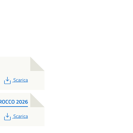
PDF
Scarica
ROCCO 2026
PDF
Scarica