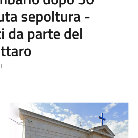
uta sepoltura -
i da parte del
ttaro
i