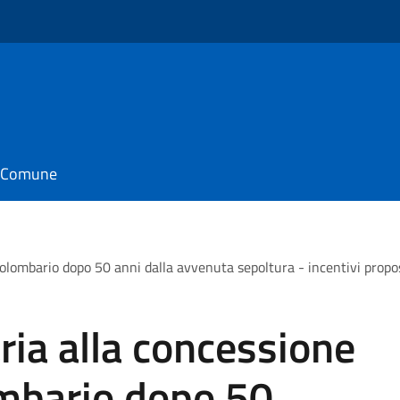
o
il Comune
 colombario dopo 50 anni dalla avvenuta sepoltura - incentivi prop
ria alla concessione
lombario dopo 50