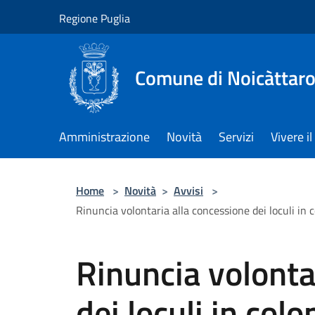
Salta al contenuto principale
Regione Puglia
Comune di Noicàttar
Amministrazione
Novità
Servizi
Vivere 
Home
>
Novità
>
Avvisi
>
Rinuncia volontaria alla concessione dei loculi in
Rinuncia volonta
dei loculi in co