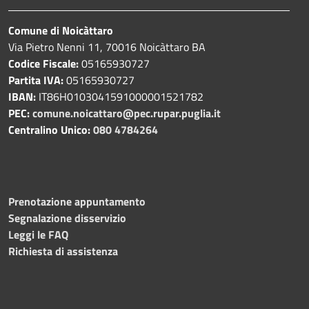
Comune di Noicàttaro
Via Pietro Nenni 11, 70016 Noicàttaro BA
Codice Fiscale:
05165930727
Partita IVA:
05165930727
IBAN:
IT86H0103041591000001521782
PEC:
comune.noicattaro@pec.rupar.puglia.it
Centralino Unico:
080 4784264
Prenotazione appuntamento
Segnalazione disservizio
Leggi le FAQ
Richiesta di assistenza