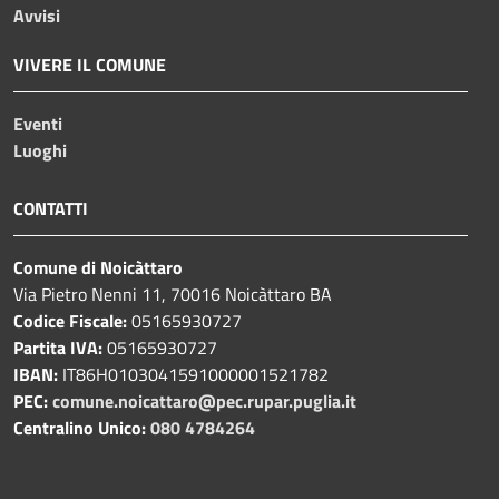
Avvisi
VIVERE IL COMUNE
Eventi
Luoghi
CONTATTI
Comune di Noicàttaro
Via Pietro Nenni 11, 70016 Noicàttaro BA
Codice Fiscale:
05165930727
Partita IVA:
05165930727
IBAN:
IT86H0103041591000001521782
PEC:
comune.noicattaro@pec.rupar.puglia.it
Centralino Unico:
080 4784264