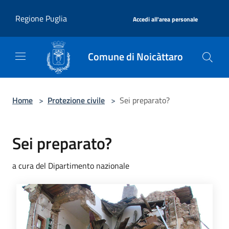
Salta al contenuto principale
|
Regione Puglia
Accedi all'area personale
Comune di Noicàttaro
Home
>
Protezione civile
>
Sei preparato?
Sei preparato?
a cura del Dipartimento nazionale