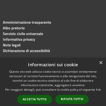
Amministrazione trasparente
Albo pretorio
Servizio civile universale
Informativa privacy
Note legali
Dichiarazione di accessibilità
×
Informazioni sui cookie
Questo sito web utilizza cookie tecnici e assimilati strettamente
RSS
Copyright © 2023 •
necessari al corretto funzionamento e alla navigazione del sito,
Accessibilità
Comune di Noicàttaro
•
nonché un cookie tecnico analitico al solo fine di elaborare
Privacy
Powered by
Municipium
informazioni statistiche, aggregate e anonime.
Per maggiori dettagli, può consultare la cookie policy al seguente
link
Cookie
Redazione
•
Portale
Mappa del sito
dipendente
RIFIUTA TUTTO
ACCETTA TUTTO
Difensore civico
WebMail Dipendenti