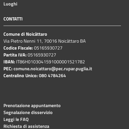
Luoghi
CONTATTI
Comune di Noicàttaro
Via Pietro Nenni 11, 70016 Noicàttaro BA
Codice Fiscale:
05165930727
Partita IVA:
05165930727
IBAN:
IT86H0103041591000001521782
PEC:
comune.noicattaro@pec.rupar.puglia.it
Centralino Unico:
080 4784264
Prenotazione appuntamento
Segnalazione disservizio
Leggi le FAQ
Richiesta di assistenza