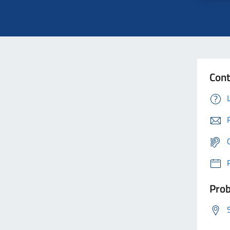
Cont
Prob