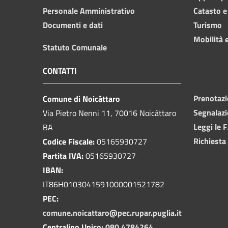
Personale Amministrativo
Catasto e
Documenti e dati
Turismo
Mobilità e
Statuto Comunale
CONTATTI
Prenotaz
Comune di Noicàttaro
Segnalazi
Via Pietro Nenni 11, 70016 Noicàttaro
Leggi le 
BA
Richiesta
Codice Fiscale:
05165930727
Partita IVA:
05165930727
IBAN:
IT86H0103041591000001521782
PEC:
comune.noicattaro@pec.rupar.puglia.it
Centralino Unico:
080 4784264