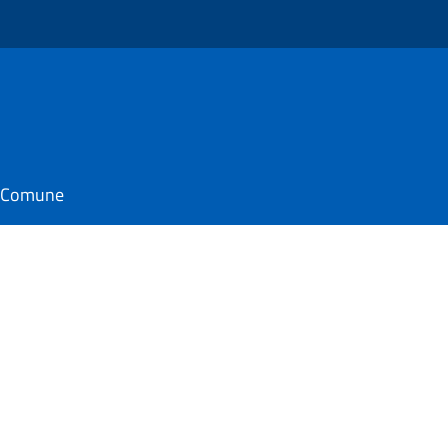
o
il Comune