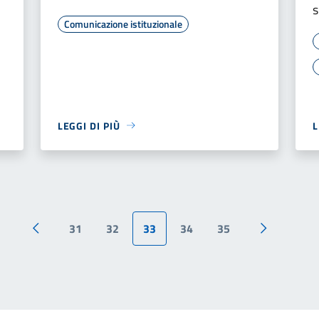
s
Comunicazione istituzionale
LEGGI DI PIÙ
L
31
32
33
34
35
Pagina precedente
Pagina suc