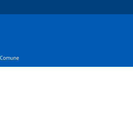
o
il Comune