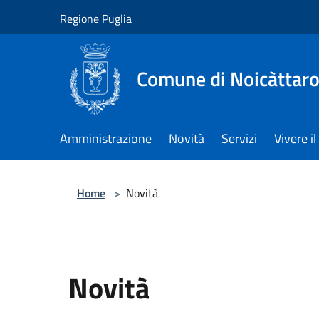
Salta al contenuto principale
Regione Puglia
Comune di Noicàttar
Amministrazione
Novità
Servizi
Vivere 
Home
>
Novità
Novità