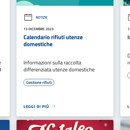
NOTIZIE
13 DICEMBRE 2023
1
Calendario rifiuti utenze
domestiche
D
e
Informazioni sulla raccolta
r
3
differenziata utenze domestiche
Gestione rifiuti
LEGGI DI PIÙ
L