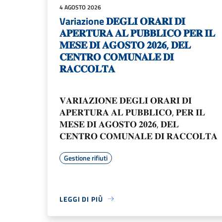
4 AGOSTO 2026
Variazione 𝐃𝐄𝐆𝐋𝐈 𝐎𝐑𝐀𝐑𝐈 𝐃𝐈
𝐀𝐏𝐄𝐑𝐓𝐔𝐑𝐀 𝐀𝐋 𝐏𝐔𝐁𝐁𝐋𝐈𝐂𝐎 𝐏𝐄𝐑 𝐈𝐋
𝐌𝐄𝐒𝐄 𝐃𝐈 𝐀𝐆𝐎𝐒𝐓𝐎 𝟐𝟎𝟐𝟔, 𝐃𝐄𝐋
𝐂𝐄𝐍𝐓𝐑𝐎 𝐂𝐎𝐌𝐔𝐍𝐀𝐋𝐄 𝐃𝐈
𝐑𝐀𝐂𝐂𝐎𝐋𝐓𝐀
𝐕𝐀𝐑𝐈𝐀𝐙𝐈𝐎𝐍𝐄 𝐃𝐄𝐆𝐋𝐈 𝐎𝐑𝐀𝐑𝐈 𝐃𝐈
𝐀𝐏𝐄𝐑𝐓𝐔𝐑𝐀 𝐀𝐋 𝐏𝐔𝐁𝐁𝐋𝐈𝐂𝐎, 𝐏𝐄𝐑 𝐈𝐋
𝐌𝐄𝐒𝐄 𝐃𝐈 𝐀𝐆𝐎𝐒𝐓𝐎 𝟐𝟎𝟐𝟔, 𝐃𝐄𝐋
𝐂𝐄𝐍𝐓𝐑𝐎 𝐂𝐎𝐌𝐔𝐍𝐀𝐋𝐄 𝐃𝐈 𝐑𝐀𝐂𝐂𝐎𝐋𝐓𝐀
Gestione rifiuti
LEGGI DI PIÙ