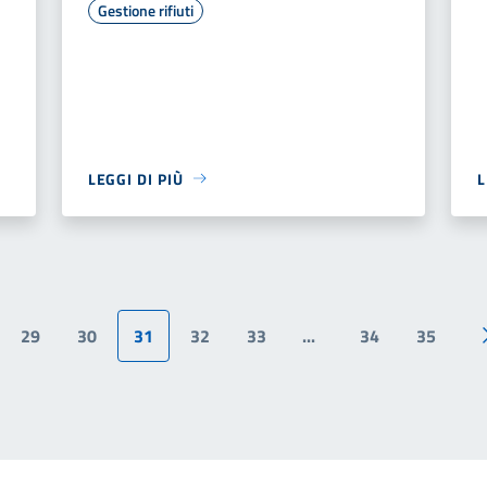
Gestione rifiuti
LEGGI DI PIÙ
L
29
30
31
32
33
...
34
35
ina precedente