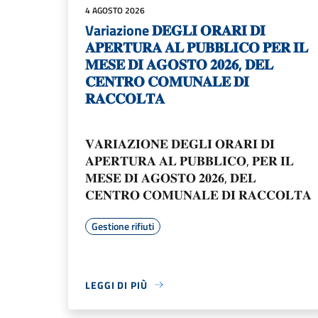
4 AGOSTO 2026
Variazione 𝐃𝐄𝐆𝐋𝐈 𝐎𝐑𝐀𝐑𝐈 𝐃𝐈
𝐀𝐏𝐄𝐑𝐓𝐔𝐑𝐀 𝐀𝐋 𝐏𝐔𝐁𝐁𝐋𝐈𝐂𝐎 𝐏𝐄𝐑 𝐈𝐋
𝐌𝐄𝐒𝐄 𝐃𝐈 𝐀𝐆𝐎𝐒𝐓𝐎 𝟐𝟎𝟐𝟔, 𝐃𝐄𝐋
𝐂𝐄𝐍𝐓𝐑𝐎 𝐂𝐎𝐌𝐔𝐍𝐀𝐋𝐄 𝐃𝐈
𝐑𝐀𝐂𝐂𝐎𝐋𝐓𝐀
𝐕𝐀𝐑𝐈𝐀𝐙𝐈𝐎𝐍𝐄 𝐃𝐄𝐆𝐋𝐈 𝐎𝐑𝐀𝐑𝐈 𝐃𝐈
𝐀𝐏𝐄𝐑𝐓𝐔𝐑𝐀 𝐀𝐋 𝐏𝐔𝐁𝐁𝐋𝐈𝐂𝐎, 𝐏𝐄𝐑 𝐈𝐋
𝐌𝐄𝐒𝐄 𝐃𝐈 𝐀𝐆𝐎𝐒𝐓𝐎 𝟐𝟎𝟐𝟔, 𝐃𝐄𝐋
𝐂𝐄𝐍𝐓𝐑𝐎 𝐂𝐎𝐌𝐔𝐍𝐀𝐋𝐄 𝐃𝐈 𝐑𝐀𝐂𝐂𝐎𝐋𝐓𝐀
Gestione rifiuti
LEGGI DI PIÙ