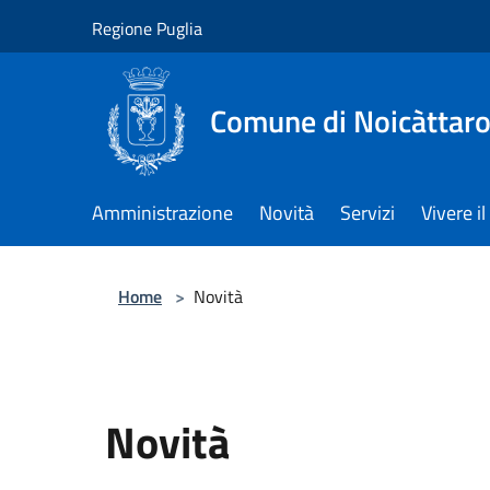
Salta al contenuto principale
Regione Puglia
Comune di Noicàttar
Amministrazione
Novità
Servizi
Vivere 
Home
>
Novità
Novità