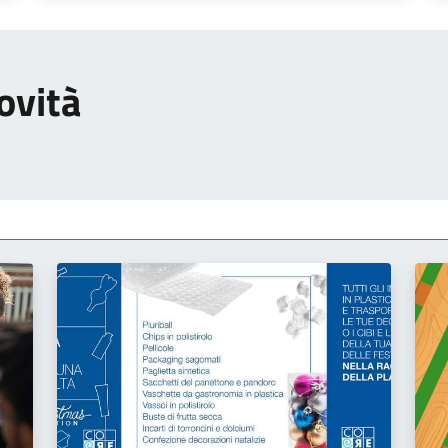
ovità