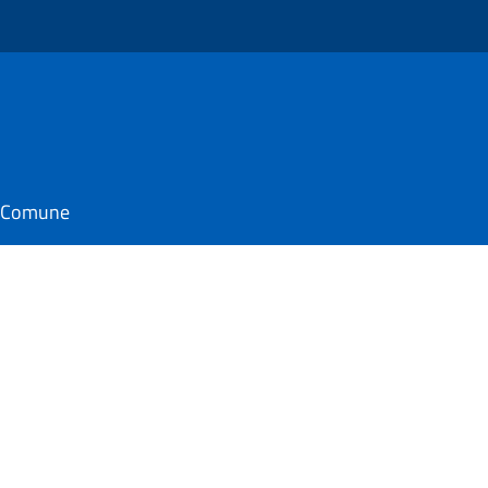
o
il Comune