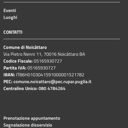
Eventi
Luoghi
CONTATTI
Comune di Noicàttaro
Via Pietro Nenni 11, 70016 Noicàttaro BA
Codice Fiscale:
05165930727
Partita IVA:
05165930727
IBAN:
IT86H0103041591000001521782
PEC:
comune.noicattaro@pec.rupar.puglia.it
Centralino Unico:
080 4784264
Prenotazione appuntamento
Segnalazione disservizio