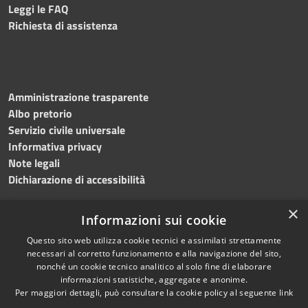
Leggi le FAQ
Richiesta di assistenza
Amministrazione trasparente
Albo pretorio
Servizio civile universale
Informativa privacy
Note legali
Dichiarazione di accessibilità
×
Informazioni sui cookie
Questo sito web utilizza cookie tecnici e assimilati strettamente
RSS
Copyright © 2023 •
necessari al corretto funzionamento e alla navigazione del sito,
Accessibilità
Comune di Noicàttaro
•
nonché un cookie tecnico analitico al solo fine di elaborare
Privacy
Powered by
Municipium
informazioni statistiche, aggregate e anonime.
Per maggiori dettagli, può consultare la cookie policy al seguente
link
Cookie
Redazione
•
Portale