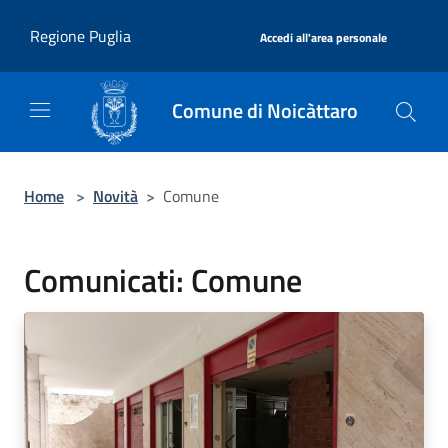
Salta al contenuto principale
|
Regione Puglia
Accedi all'area personale
Comune di Noicàttaro
Home
>
Novità
>
Comune
Comunicati: Comune