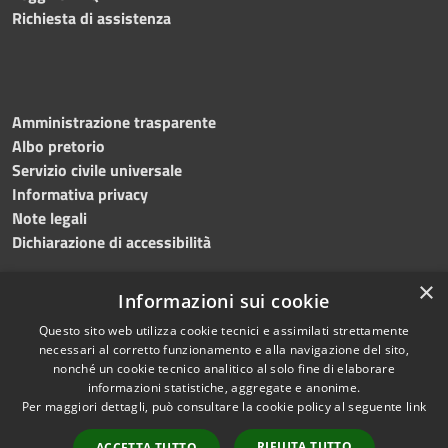
Richiesta di assistenza
Amministrazione trasparente
Albo pretorio
Servizio civile universale
Informativa privacy
Note legali
Dichiarazione di accessibilità
×
Informazioni sui cookie
Questo sito web utilizza cookie tecnici e assimilati strettamente
RSS
Copyright © 2023 •
necessari al corretto funzionamento e alla navigazione del sito,
Accessibilità
Comune di Noicàttaro
•
nonché un cookie tecnico analitico al solo fine di elaborare
Privacy
Powered by
Municipium
informazioni statistiche, aggregate e anonime.
Cookie
Redazione
•
Portale
Per maggiori dettagli, può consultare la cookie policy al seguente
link
Mappa del sito
dipendente
RIFIUTA TUTTO
ACCETTA TUTTO