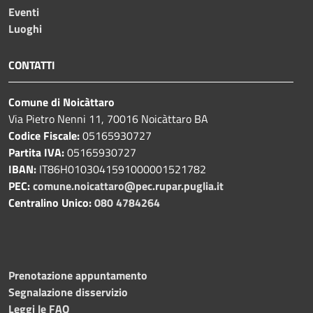
Eventi
Luoghi
CONTATTI
Comune di Noicàttaro
Via Pietro Nenni 11, 70016 Noicàttaro BA
Codice Fiscale:
05165930727
Partita IVA:
05165930727
IBAN:
IT86H0103041591000001521782
PEC:
comune.noicattaro@pec.rupar.puglia.it
Centralino Unico:
080 4784264
Prenotazione appuntamento
Segnalazione disservizio
Leggi le FAQ