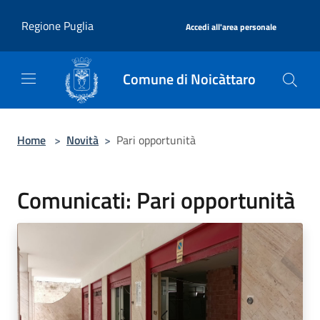
Salta al contenuto principale
|
Regione Puglia
Accedi all'area personale
Comune di Noicàttaro
Home
>
Novità
>
Pari opportunità
Comunicati: Pari opportunità