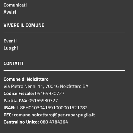
Comunicati
Avvisi
VIVERE IL COMUNE
Eventi
Luoghi
CONTATTI
Comune di Noicàttaro
Via Pietro Nenni 11, 70016 Noicàttaro BA
Codice Fiscale:
05165930727
Partita IVA:
05165930727
IBAN:
IT86H0103041591000001521782
PEC:
comune.noicattaro@pec.rupar.puglia.it
Centralino Unico:
080 4784264