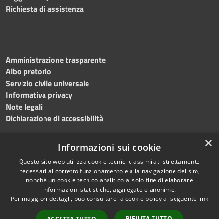
Richiesta di assistenza
Amministrazione trasparente
Albo pretorio
Servizio civile universale
Informativa privacy
Note legali
Dichiarazione di accessibilità
×
Informazioni sui cookie
Questo sito web utilizza cookie tecnici e assimilati strettamente
RSS
Copyright © 2023 •
necessari al corretto funzionamento e alla navigazione del sito,
Accessibilità
Comune di Noicàttaro
•
nonché un cookie tecnico analitico al solo fine di elaborare
Privacy
Powered by
Municipium
informazioni statistiche, aggregate e anonime.
Cookie
Redazione
•
Portale
Per maggiori dettagli, può consultare la cookie policy al seguente
link
Mappa del sito
dipendente
RIFIUTA TUTTO
ACCETTA TUTTO