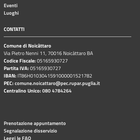
Eventi
Luoghi
CONTATTI
Comune di Noicàttaro
Via Pietro Nenni 11, 70016 Noicàttaro BA
Codice Fiscale:
05165930727
Partita IVA:
05165930727
IBAN:
IT86H0103041591000001521782
PEC:
comune.noicattaro@pec.rupar.puglia.it
Centralino Unico:
080 4784264
Prenotazione appuntamento
Segnalazione disservizio
Leggi le FAQ