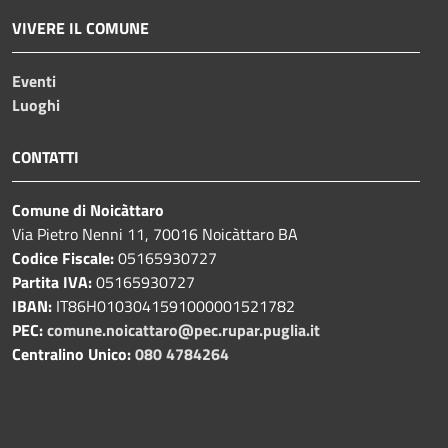
VIVERE IL COMUNE
Eventi
Luoghi
CONTATTI
Comune di Noicàttaro
Via Pietro Nenni 11, 70016 Noicàttaro BA
Codice Fiscale:
05165930727
Partita IVA:
05165930727
IBAN:
IT86H0103041591000001521782
PEC:
comune.noicattaro@pec.rupar.puglia.it
Centralino Unico:
080 4784264