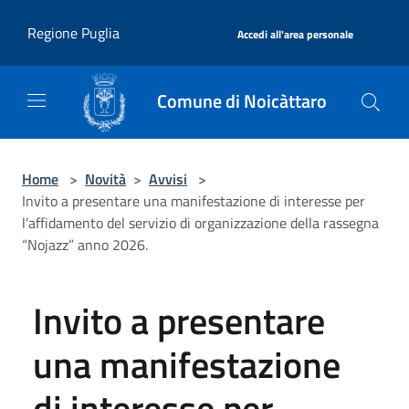
Salta al contenuto principale
|
Regione Puglia
Accedi all'area personale
Comune di Noicàttaro
Home
>
Novità
>
Avvisi
>
Invito a presentare una manifestazione di interesse per
l’affidamento del servizio di organizzazione della rassegna
“Nojazz” anno 2026.
Invito a presentare
una manifestazione
di interesse per