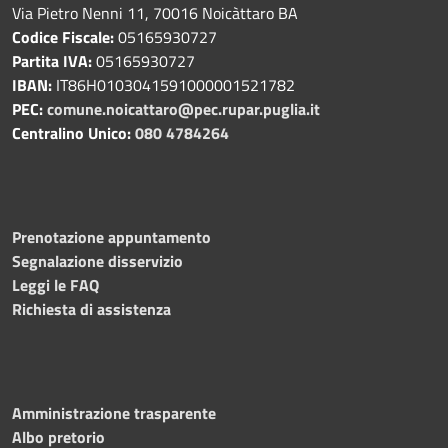
Via Pietro Nenni 11, 70016 Noicàttaro BA
Codice Fiscale:
05165930727
Partita IVA:
05165930727
IBAN:
IT86H0103041591000001521782
PEC:
comune.noicattaro@pec.rupar.puglia.it
Centralino Unico:
080 4784264
Prenotazione appuntamento
Segnalazione disservizio
Leggi le FAQ
Richiesta di assistenza
Amministrazione trasparente
Albo pretorio