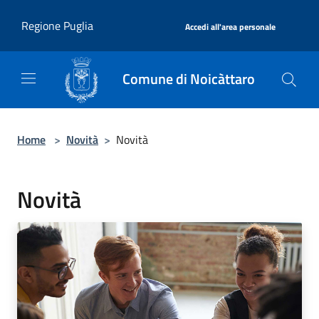
Salta al contenuto principale
|
Regione Puglia
Accedi all'area personale
Comune di Noicàttaro
Home
>
Novità
>
Novità
Novità