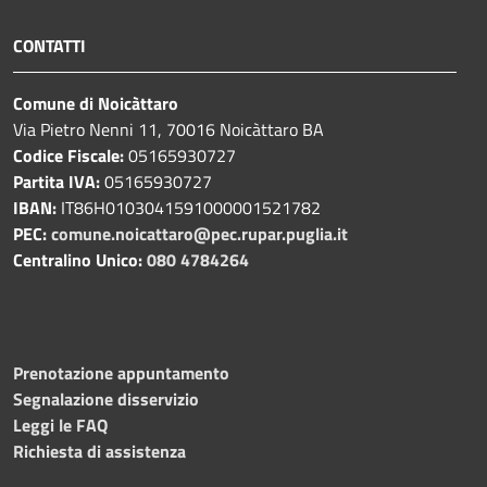
CONTATTI
Comune di Noicàttaro
Via Pietro Nenni 11, 70016 Noicàttaro BA
Codice Fiscale:
05165930727
Partita IVA:
05165930727
IBAN:
IT86H0103041591000001521782
PEC:
comune.noicattaro@pec.rupar.puglia.it
Centralino Unico:
080 4784264
Prenotazione appuntamento
Segnalazione disservizio
Leggi le FAQ
Richiesta di assistenza