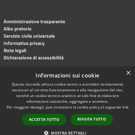
Amministrazione trasparente
Albo pretorio
Servizio civile universale
Informativa privacy
Note legali
Dichiarazione di accessibilità
×
Informazioni sui cookie
Questo sito web utilizza cookie tecnici e assimilati strettamente
RSS
Copyright © 2023 •
necessari al corretto funzionamento e alla navigazione del sito,
Accessibilità
Comune di Noicàttaro
•
nonché un cookie tecnico analitico al solo fine di elaborare
Privacy
Powered by
Municipium
informazioni statistiche, aggregate e anonime.
Per maggiori dettagli, può consultare la cookie policy al seguente
link
Cookie
Redazione
•
Portale
Mappa del sito
dipendente
RIFIUTA TUTTO
ACCETTA TUTTO
Difensore civico
WebMail Dipendenti
MOSTRA DETTAGLI